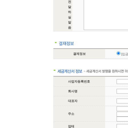
전
달
하
실
말
씀
결제정보
[입
사업자등록번호
회사명
대표자
주소
업태