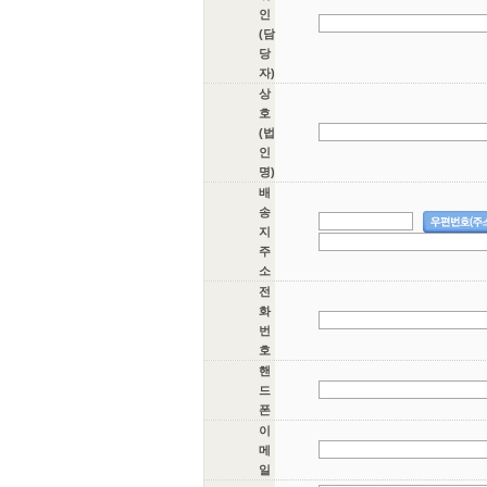
인
(담
당
자)
상
호
(법
인
명)
배
송
지
주
소
전
화
번
호
핸
드
폰
이
메
일