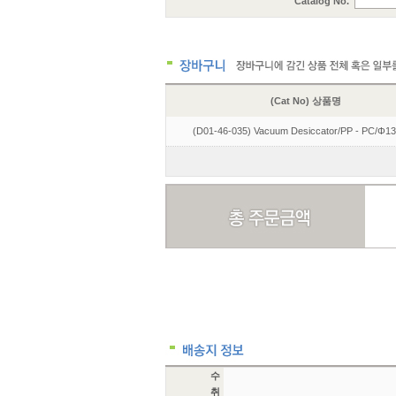
Catalog No.
(Cat No) 상품명
(D01-46-035) Vacuum Desiccator/PP - PC/Φ1
수
취