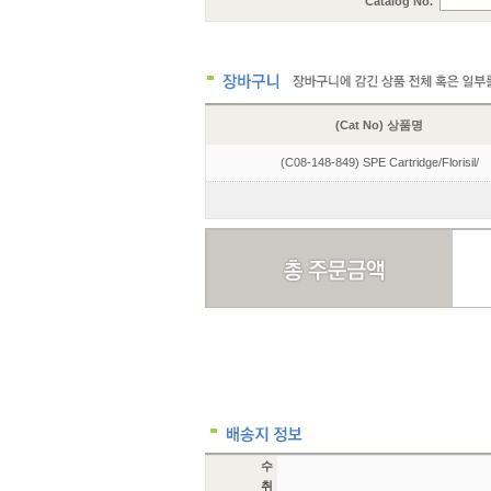
Catalog No.
(Cat No) 상품명
(C08-148-849) SPE Cartridge/Florisil/
수
취