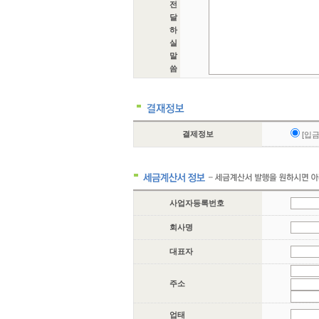
전
달
하
실
말
씀
결제정보
[입
사업자등록번호
회사명
대표자
주소
업태