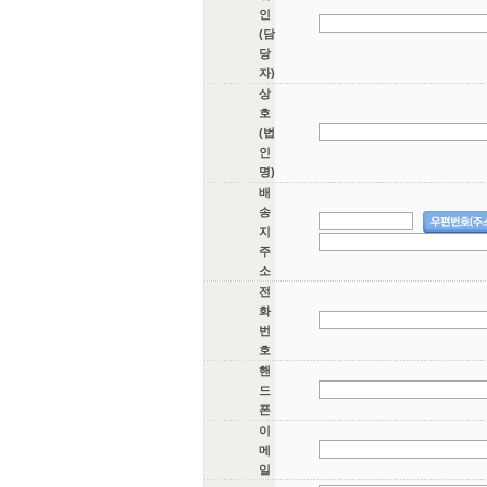
인
(담
당
자)
상
호
(법
인
명)
배
송
지
주
소
전
화
번
호
핸
드
폰
이
메
일