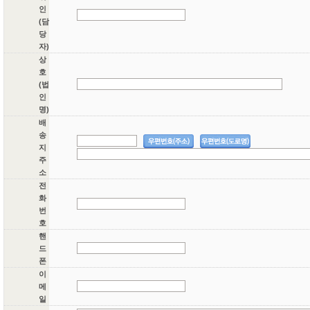
인
(담
당
자)
상
호
(법
인
명)
배
송
지
주
소
전
화
번
호
핸
드
폰
이
메
일