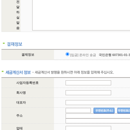
전
달
하
실
말
씀
결제정보
[입금] 온라인 송금
국민은행 607301-01
사업자등록번호
회사명
대표자
주소
업태