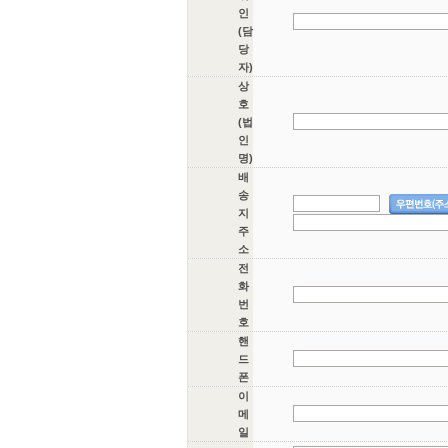
인
(담
당
자)
상
호
(법
인
명)
배
송
지
주
소
전
화
번
호
핸
드
폰
이
메
일