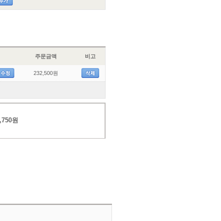
주문금액
비고
232,500원
,750원