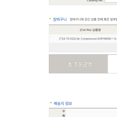
Catalog No.
(Cat No) 상품명
(T19-70-010) Air Compressor/1HP/480W /
수
취