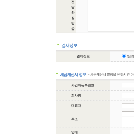
전
달
하
실
말
씀
결제정보
[입
사업자등록번호
회사명
대표자
주소
업태