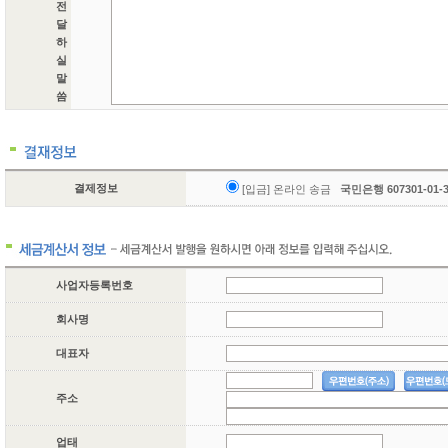
전
달
하
실
말
씀
결제정보
[입금] 온라인 송금
국민은행 607301-01
사업자등록번호
회사명
대표자
주소
업태