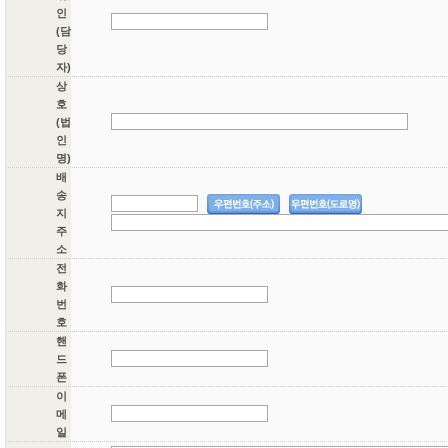
인
(담
당
자)
상
호
(법
인
명)
배
송
지
주
소
전
화
번
호
핸
드
폰
이
메
일