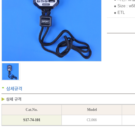
● Size : w
● ETL