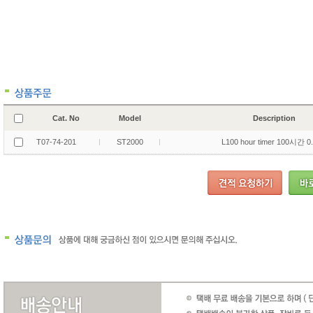
Cat. No
Model
Description
T07-74-201
ST2000
L100 hour timer 100시간 0